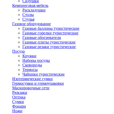
Сидушки
Кемпинговая мебель
Раскладушки
Столы
Стулья
Газовое оборудование
Газовые баллоны туристические
Газовые горелки туристические
Газовые обогреватели
Газовые плиты туристические
Газовые резаки туристические
Посуда
Кружки
Наборы посуды
Сковороды
Термосы
Чайники туристические
Изотермические сумки
Гермосумки и гермоупаковки
Маскировочные сети
Рюкзаки
Оптика
Сумки
Фонари
Ножи