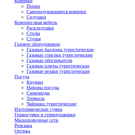
Коврики
Пенки
Самонадувающиеся коврики
Сидушки
Кемпинговая мебель
Раскладушки
Столы
Стулья
Газовое оборудование
Газовые баллоны туристические
Газовые горелки туристические
Газовые обогреватели
Газовые плиты туристические
Газовые резаки туристические
Посуда
Кружки
Наборы посуды
Сковороды
Термосы
Чайники туристические
Изотермические сумки
Гермосумки и гермоупаковки
Маскировочные сети
Рюкзаки
Оптика