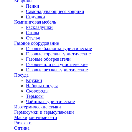
Коврики
Пенки
Самонадувающиеся коврики
Сидушки
Кемпинговая мебель
Раскладушки
Столы
Стулья
Газовое оборудование
Газовые баллоны туристические
Газовые горелки туристические
Газовые обогреватели
Газовые плиты туристические
Газовые резаки туристические
Посуда
Кружки
Наборы посуды
Сковороды
Термосы
Чайники туристические
Изотермические сумки
Гермосумки и гермоупаковки
Маскировочные сети
Рюкзаки
Оптика