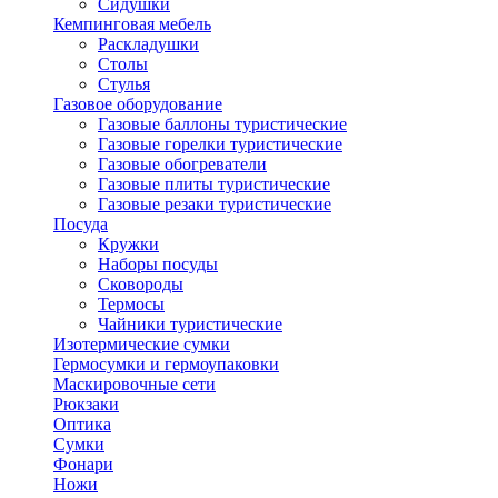
Сидушки
Кемпинговая мебель
Раскладушки
Столы
Стулья
Газовое оборудование
Газовые баллоны туристические
Газовые горелки туристические
Газовые обогреватели
Газовые плиты туристические
Газовые резаки туристические
Посуда
Кружки
Наборы посуды
Сковороды
Термосы
Чайники туристические
Изотермические сумки
Гермосумки и гермоупаковки
Маскировочные сети
Рюкзаки
Оптика
Сумки
Фонари
Ножи