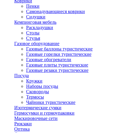
Коврики
Пенки
Самонадувающиеся коврики
Сидушки
Кемпинговая мебель
Раскладушки
Столы
Стулья
Газовое оборудование
Газовые баллоны туристические
Газовые горелки туристические
Газовые обогреватели
Газовые плиты туристические
Газовые резаки туристические
Посуда
Кружки
Наборы посуды
Сковороды
Термосы
Чайники туристические
Изотермические сумки
Гермосумки и гермоупаковки
Маскировочные сети
Рюкзаки
Оптика