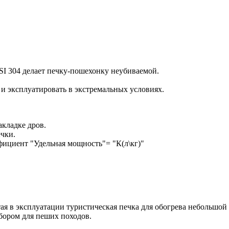
SI 304
делает печку-пошехонку неубиваемой.
 и эксплуатировать в экстремальных условиях.
акладке дров.
чки.
фициент "Удельная мощность"= "К(л\кг)"
тая в эксплуатации туристическая печка для обогрева небольшой
ором для пеших походов.