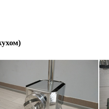
жухом)