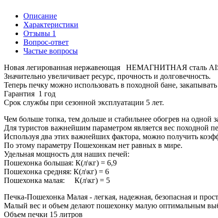
Описание
Характеристики
Отзывы
1
Вопрос-ответ
Частые вопросы
Новая легированная нержавеющая НЕМАГНИТНАЯ сталь AI
Значительно увеличивает ресурс, прочность и долговечность.
Теперь печку можно использовать в походной бане, закапывать
Гарантия 1 год
Срок службы при сезонной эксплуатации 5 лет.
Чем больше топка, тем дольше и стабильнее обогрев на одной з
Для туристов важнейшим параметром является вес походной пе
Используя два этих важнейших фактора, можно получить коэф
По этому параметру Пошехонкам нет равных в мире.
Удельная мощность для наших печей:
Пошехонка большая:
К(л\кг) = 6,9
Пошехонка средняя:
К(л\кг) = 6
Пошехонка малая:
К(л\кг) = 5
Печка-Пошехонка Малая - легкая, надежная, безопасная и прос
Малый вес и объем делают пошехонку малую оптимальным выб
Объем печки 15 литров