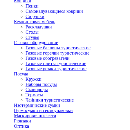
Коврики
Пенки
Самонадувающиеся коврики
Сидушки
Кемпинговая мебель
Раскладушки
Столы
Стулья
Газовое оборудование
Газовые баллоны туристические
Газовые горелки туристические
Газовые обогреватели
Газовые плиты туристические
Газовые резаки туристические
Посуда
Кружки
Наборы посуды
Сковороды
Термосы
Чайники туристические
Изотермические сумки
Гермосумки и гермоупаковки
Маскировочные сети
Рюкзаки
Оптика