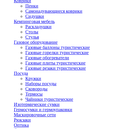
Коврики
Пенки
Самонадувающиеся коврики
Сидушки
Кемпинговая мебель
Раскладушки
Столы
Стулья
Газовое оборудование
Газовые баллоны туристические
Газовые горелки туристические
Газовые обогреватели
Газовые плиты туристические
Газовые резаки туристические
Посуда
Кружки
Наборы посуды
Сковороды
Термосы
Чайники туристические
Изотермические сумки
Гермосумки и гермоупаковки
Маскировочные сети
Рюкзаки
Оптика