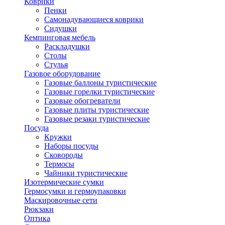
Коврики
Пенки
Самонадувающиеся коврики
Сидушки
Кемпинговая мебель
Раскладушки
Столы
Стулья
Газовое оборудование
Газовые баллоны туристические
Газовые горелки туристические
Газовые обогреватели
Газовые плиты туристические
Газовые резаки туристические
Посуда
Кружки
Наборы посуды
Сковороды
Термосы
Чайники туристические
Изотермические сумки
Гермосумки и гермоупаковки
Маскировочные сети
Рюкзаки
Оптика