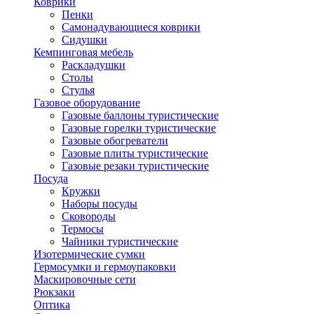
Коврики
Пенки
Самонадувающиеся коврики
Сидушки
Кемпинговая мебель
Раскладушки
Столы
Стулья
Газовое оборудование
Газовые баллоны туристические
Газовые горелки туристические
Газовые обогреватели
Газовые плиты туристические
Газовые резаки туристические
Посуда
Кружки
Наборы посуды
Сковороды
Термосы
Чайники туристические
Изотермические сумки
Гермосумки и гермоупаковки
Маскировочные сети
Рюкзаки
Оптика