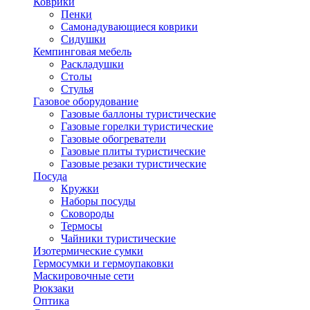
Коврики
Пенки
Самонадувающиеся коврики
Сидушки
Кемпинговая мебель
Раскладушки
Столы
Стулья
Газовое оборудование
Газовые баллоны туристические
Газовые горелки туристические
Газовые обогреватели
Газовые плиты туристические
Газовые резаки туристические
Посуда
Кружки
Наборы посуды
Сковороды
Термосы
Чайники туристические
Изотермические сумки
Гермосумки и гермоупаковки
Маскировочные сети
Рюкзаки
Оптика