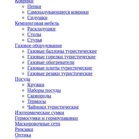
Коврики
Пенки
Самонадувающиеся коврики
Сидушки
Кемпинговая мебель
Раскладушки
Столы
Стулья
Газовое оборудование
Газовые баллоны туристические
Газовые горелки туристические
Газовые обогреватели
Газовые плиты туристические
Газовые резаки туристические
Посуда
Кружки
Наборы посуды
Сковороды
Термосы
Чайники туристические
Изотермические сумки
Гермосумки и гермоупаковки
Маскировочные сети
Рюкзаки
Оптика