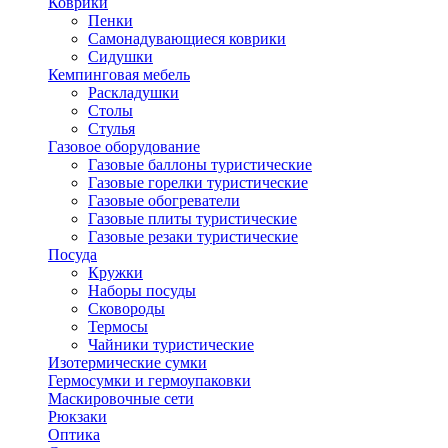
Коврики
Пенки
Самонадувающиеся коврики
Сидушки
Кемпинговая мебель
Раскладушки
Столы
Стулья
Газовое оборудование
Газовые баллоны туристические
Газовые горелки туристические
Газовые обогреватели
Газовые плиты туристические
Газовые резаки туристические
Посуда
Кружки
Наборы посуды
Сковороды
Термосы
Чайники туристические
Изотермические сумки
Гермосумки и гермоупаковки
Маскировочные сети
Рюкзаки
Оптика