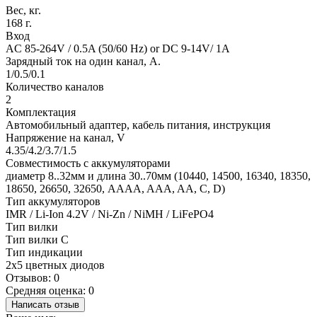
Вес, кг.
168 г.
Вход
AC 85-264V / 0.5A (50/60 Hz) or DC 9-14V/ 1A
Зарядный ток на один канал, А.
1/0.5/0.1
Количество каналов
2
Комплектация
Автомобильный адаптер, кабель питания, инструкция
Напряжение на канал, V
4.35/4.2/3.7/1.5
Совместимость с аккумуляторами
диаметр 8..32мм и длина 30..70мм (10440, 14500, 16340, 18350,
18650, 26650, 32650, AAAA, AAA, AA, C, D)
Тип аккумуляторов
IMR / Li-Ion 4.2V / Ni-Zn / NiMH / LiFePO4
Тип вилки
Тип вилки C
Тип индикации
2х5 цветных диодов
Отзывов: 0
Средняя оценка: 0
Написать отзыв