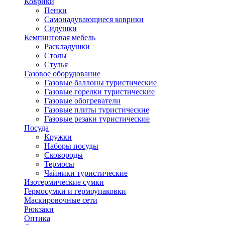
Коврики
Пенки
Самонадувающиеся коврики
Сидушки
Кемпинговая мебель
Раскладушки
Столы
Стулья
Газовое оборудование
Газовые баллоны туристические
Газовые горелки туристические
Газовые обогреватели
Газовые плиты туристические
Газовые резаки туристические
Посуда
Кружки
Наборы посуды
Сковороды
Термосы
Чайники туристические
Изотермические сумки
Гермосумки и гермоупаковки
Маскировочные сети
Рюкзаки
Оптика