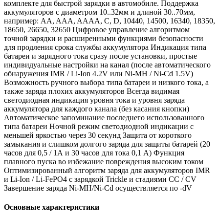
комплекте для быстрой зарядки в автомобиле. Поддержка
аккумуляторов с диаметром 10..32мм и длиной 30..70мм,
например: AA, AAA, AAAA, C, D, 10440, 14500, 16340, 18350,
18650, 26650, 32650 Цифровое управление алгоритмом
точной зарядки и расширенными функциями безопасности
для продления срока службы аккумулятора Индикация типа
батареи и зарядного тока сразу после установки, простые
индивидуальные настройки на канал (после автоматического
обнаружения IMR / Li-Ion 4.2V или Ni-MH / Ni-Cd 1.5V)
Возможность ручного выбора типа батареи и низкого тока, а
также заряда плохих аккумуляторов Всегда видимая
светодиодная индикация уровня тока и уровня заряда
аккумулятора для каждого канала (без касания кнопки)
Автоматическое запоминание последнего использованного
типа батареи Ночной режим светодиодной индикации с
меньшей яркостью через 30 секунд Защита от короткого
замыкания и слишком долгого заряда для защиты батарей (20
часов для 0,5 / 1А и 30 часов для тока 0,1 А) Функция
плавного пуска во избежание повреждения высоким током
Оптимизированный алгоритм заряда для аккумуляторов IMR
и Li-Ion / Li-FePO4 с зарядкой Trickle и стадиями CC / CV
Завершение заряда Ni-MH/Ni-Cd осуществляется по -dV
Основные характеристики