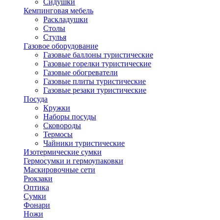
Сидушки
Кемпинговая мебель
Раскладушки
Столы
Стулья
Газовое оборудование
Газовые баллоны туристические
Газовые горелки туристические
Газовые обогреватели
Газовые плиты туристические
Газовые резаки туристические
Посуда
Кружки
Наборы посуды
Сковороды
Термосы
Чайники туристические
Изотермические сумки
Гермосумки и гермоупаковки
Маскировочные сети
Рюкзаки
Оптика
Сумки
Фонари
Ножи