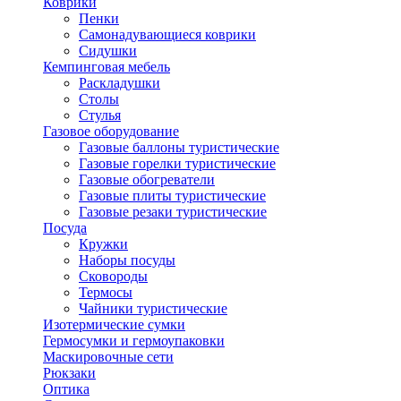
Коврики
Пенки
Самонадувающиеся коврики
Сидушки
Кемпинговая мебель
Раскладушки
Столы
Стулья
Газовое оборудование
Газовые баллоны туристические
Газовые горелки туристические
Газовые обогреватели
Газовые плиты туристические
Газовые резаки туристические
Посуда
Кружки
Наборы посуды
Сковороды
Термосы
Чайники туристические
Изотермические сумки
Гермосумки и гермоупаковки
Маскировочные сети
Рюкзаки
Оптика