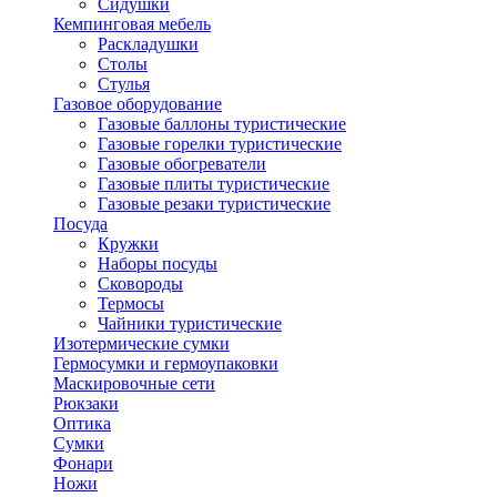
Сидушки
Кемпинговая мебель
Раскладушки
Столы
Стулья
Газовое оборудование
Газовые баллоны туристические
Газовые горелки туристические
Газовые обогреватели
Газовые плиты туристические
Газовые резаки туристические
Посуда
Кружки
Наборы посуды
Сковороды
Термосы
Чайники туристические
Изотермические сумки
Гермосумки и гермоупаковки
Маскировочные сети
Рюкзаки
Оптика
Сумки
Фонари
Ножи