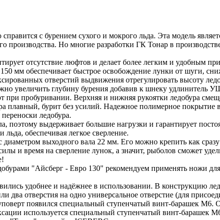
о справится с бурением сухого и мокрого льда. Эта модель явля
го производства. Но многие разработки ГК Тонар в производст
рует отсутствие люфтов и делает более легким и удобным приве
150 мм обеспечивает быстрое освобождение лунки от шуги, сни
ксированных отверстий выдвижения отрегулировать высоту ледо
можно увеличить глубину бурения добавив к шнеку удлинитель У
т при пробуривании. Верхняя и нижняя рукоятки ледобура смещ
ура плавный, бурит без усилий. Надежное полимерное покрытие 
 переноски ледобура.
ла, поэтому выдерживает большие нагрузки и гарантирует пост
 льда, обеспечивая легкое сверление.
 диаметром выходного вала 22 мм. Его можно крепить как сразу
илы и время на сверление лунок, а значит, рыболов сможет уде
е!
добурами "Айсберг - Евро 130" рекомендуем применять ножи для
овились удобнее и надёжнее в использовании. В конструкцию ле
ли два отверстия на одно универсальное отверстие (для присое
уповерт появился специальный ступенчатый винт-барашек М6. О
иксации используется специальный ступенчатый винт-барашек М