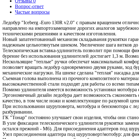
Отзывы
0
Вопрос-ответ
Частые вопросы
Ледобур "Iceberg -Euro 130R v2.0" с правым вращением отличн
направлено на импортозамещение дорогих аналогов зарубежно
техническими решениями и качеством изготовления.
Новый запатентованный механизм складывания рукоятки гаранти
надежным цельнотянутым шнеком. Увеличение шага витков до 
Телескопическая вставка-удлинитель позволит при помощи фи
бурение без использования удлинителей достигает 1,3 м. Воз
Нескользящие "теплые" ручки обеспечат максимальный комфор
позволяет вращать ледобур одновременно двумя руками, ход б
механические нагрузки. На шнеке сделана "теплая" насадка для
Съемная голова выполнена из прочного композитного материа
высококачественной стали подходят для работы со всеми типами
Помимо удлинителя имеется возможность установки мотобура с
Эргономичный дизайн ледобура дает возможность сэкономить с
качество, в том числе ножи и комплектующие по разумной цен
При использовании шуруповерта, мотобура и бензомотора с ле
разбуривании.
ГК "Тонар" постоянно улучшает свои изделия, чтобы они стан
В узле фиксации телескопического удлинителя рукоятки замени
остался прежний - М6). Для присоединения адаптеров под шур
Узел присоединения адаптера под шуруповерт/мотобур: для ф