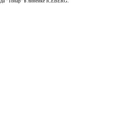
ода "Тонар" в линейке ICEBERG.