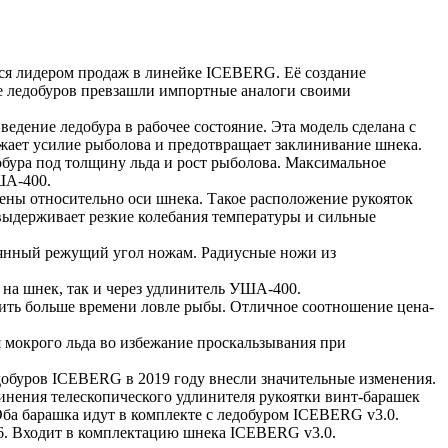
ется лидером продаж в линейке ICEBERG. Её создание
ве ледобуров превзашли импортные аналоги своими
дение ледобура в рабочее состояние. Эта модель сделана с
жает усилие рыболова и предотвращает заклинивание шнека.
бура под толщину льда и рост рыболова. Максимальное
ША-400.
ены относительно оси шнека. Такое расположение рукояток
выдерживает резкие колебания температуры и сильные
оянный режущий угол ножам. Радиусные ножи из
 на шнек, так и через удлинитель УША-400.
лить больше времени ловле рыбы. Отличное соотношение цена-
 мокрого льда во избежание проскальзывания при
добуров ICEBERG в 2019 году внесли значительные изменения.
динения телескопического удлинителя рукоятки винт-барашек
ба барашка идут в комплекте с ледобуром ICEBERG v3.0.
6. Входит в комплектацию шнека ICEBERG v3.0.