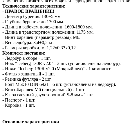
Изменения касаются всех моделей ледобуров производства зав
Технические характеристики:
- ПРАВОЕ ВРАЩЕНИЕ!
- Диаметр бурения: 130±5 мм.
- Глубина бурения: до 1300 мм.
- Длина в рабочем положении: 1600-1800 мм.
- Длина в транспортном положении: 1175 мм.
- Винт-барашек (параметр резьбы): М6.
- Вес ледобура: 3,4±0,2 кг.
- Размеры коробки, м: 1,22х0,33х0,12.
Комплект поставки:
- Ледобур в сборе - 1 шт.
- Нож "Iceberg 130R v2.0" - 2 шт. (установлены на ледобур).
- Ножи "Iceberg 130R v2.0 (Мокрый лед)" - 1 комплект.
- Футляр защитный - 1 шт.
- Резинка футляра - 2 шт.
- Болт М5х10 DIN 6921 - 6 шт. (установлены на ледобур).
- Винт-барашек М6 (специальный) - 1 шт
- Ключ гаечный двухсторонний S-8 мм - 1 шт.
- Паспорт - 1 шт.
- Коробка - 1 шт.
Основные характеристики