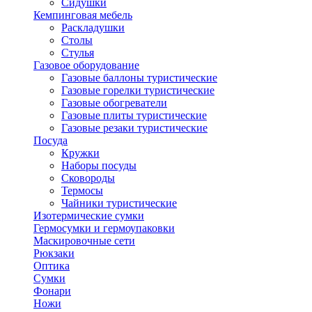
Сидушки
Кемпинговая мебель
Раскладушки
Столы
Стулья
Газовое оборудование
Газовые баллоны туристические
Газовые горелки туристические
Газовые обогреватели
Газовые плиты туристические
Газовые резаки туристические
Посуда
Кружки
Наборы посуды
Сковороды
Термосы
Чайники туристические
Изотермические сумки
Гермосумки и гермоупаковки
Маскировочные сети
Рюкзаки
Оптика
Сумки
Фонари
Ножи