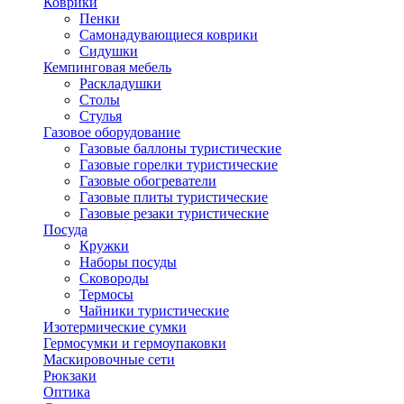
Коврики
Пенки
Самонадувающиеся коврики
Сидушки
Кемпинговая мебель
Раскладушки
Столы
Стулья
Газовое оборудование
Газовые баллоны туристические
Газовые горелки туристические
Газовые обогреватели
Газовые плиты туристические
Газовые резаки туристические
Посуда
Кружки
Наборы посуды
Сковороды
Термосы
Чайники туристические
Изотермические сумки
Гермосумки и гермоупаковки
Маскировочные сети
Рюкзаки
Оптика