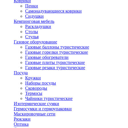
Коврики
Пенки
Самонадувающиеся коврики
Сидушки
Кемпинговая мебель
Раскладушки
Столы
Стулья
Газовое оборудование
Газовые баллоны туристические
Газовые горелки туристические
Газовые обогреватели
Газовые плиты туристические
Газовые резаки туристические
Посуда
Кружки
Наборы посуды
Сковороды
Термосы
Чайники туристические
Изотермические сумки
Гермосумки и гермоупаковки
Маскировочные сети
Рюкзаки
Оптика