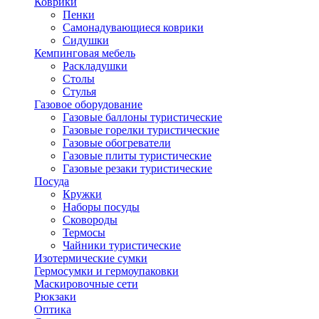
Коврики
Пенки
Самонадувающиеся коврики
Сидушки
Кемпинговая мебель
Раскладушки
Столы
Стулья
Газовое оборудование
Газовые баллоны туристические
Газовые горелки туристические
Газовые обогреватели
Газовые плиты туристические
Газовые резаки туристические
Посуда
Кружки
Наборы посуды
Сковороды
Термосы
Чайники туристические
Изотермические сумки
Гермосумки и гермоупаковки
Маскировочные сети
Рюкзаки
Оптика