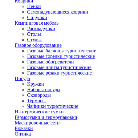
Коврики
Пенки
Самонадувающиеся коврики
Сидушки
Кемпинговая мебель
Раскладушки
Столы
Стулья
Газовое оборудование
Газовые баллоны туристические
Газовые горелки туристические
Газовые обогреватели
Газовые плиты туристические
Газовые резаки туристические
Посуда
Кружки
Наборы посуды
Сковороды
Термосы
Чайники туристические
Изотермические сумки
Гермосумки и гермоупаковки
Маскировочные сети
Рюкзаки
Оптика