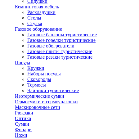
Сидушки
Кемпинговая мебель
Раскладушки
Столы
Стулья
Газовое оборудование
Газовые баллоны туристические
Газовые горелки туристические
Газовые обогреватели
Газовые плиты туристические
Газовые резаки туристические
Посуда
Кружки
Наборы посуды
Сковороды
Термосы
Чайники туристические
Изотермические сумки
Гермосумки и гермоупаковки
Маскировочные сети
Рюкзаки
Оптика
Сумки
Фонари
Ножи