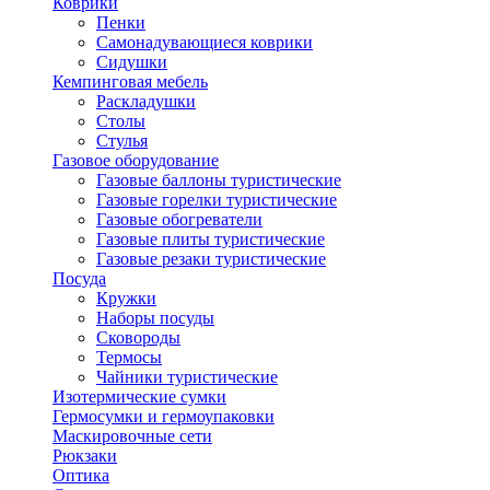
Коврики
Пенки
Самонадувающиеся коврики
Сидушки
Кемпинговая мебель
Раскладушки
Столы
Стулья
Газовое оборудование
Газовые баллоны туристические
Газовые горелки туристические
Газовые обогреватели
Газовые плиты туристические
Газовые резаки туристические
Посуда
Кружки
Наборы посуды
Сковороды
Термосы
Чайники туристические
Изотермические сумки
Гермосумки и гермоупаковки
Маскировочные сети
Рюкзаки
Оптика