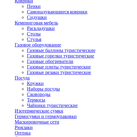
Коврики
Пенки
Самонадувающиеся коврики
Сидушки
Кемпинговая мебель
Раскладушки
Столы
Стулья
Газовое оборудование
Газовые баллоны туристические
Газовые горелки туристические
Газовые обогреватели
Газовые плиты туристические
Газовые резаки туристические
Посуда
Кружки
Наборы посуды
Сковороды
Термосы
Чайники туристические
Изотермические сумки
Гермосумки и гермоупаковки
Маскировочные сети
Рюкзаки
Оптика